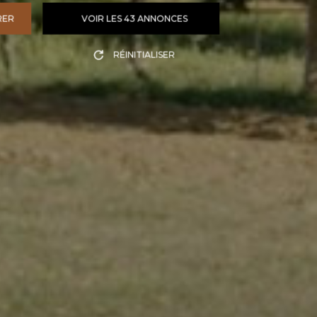
RER
VOIR LES
43
ANNONCES
RÉINITIALISER