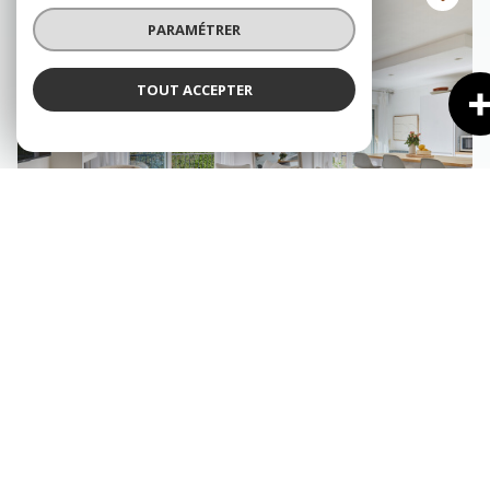
PARAMÉTRER
TOUT ACCEPTER
AIX-EN-PROVENCE (13100)
Appartement 4 pièce(s) 2 chambre(s) 84.3 m²
1
1
Balcon
497 000 €