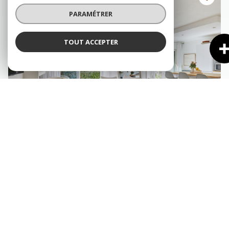
PARAMÉTRER
TOUT ACCEPTER
AIX-EN-PROVENCE (13100)
Appartement 4 pièce(s) 2 chambre(s) 84.3 m²
1
1
Balcon
497 000 €