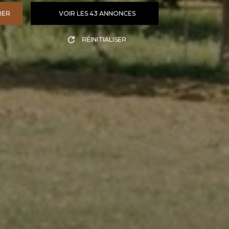
RER
VOIR LES
43
ANNONCES
RÉINITIALISER