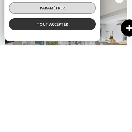
PARAMÉTRER
TOUT ACCEPTER
AIX-EN-PROVENCE (13100)
Appartement 4 pièce(s) 2 chambre(s) 84.3 m²
1
1
Balcon
497 000 €