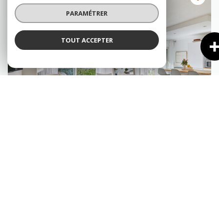
PARAMÉTRER
TOUT ACCEPTER
AIX-EN-PROVENCE (13100)
Appartement 4 pièce(s) 2 chambre(s) 84.3 m²
1
1
Balcon
497 000 €