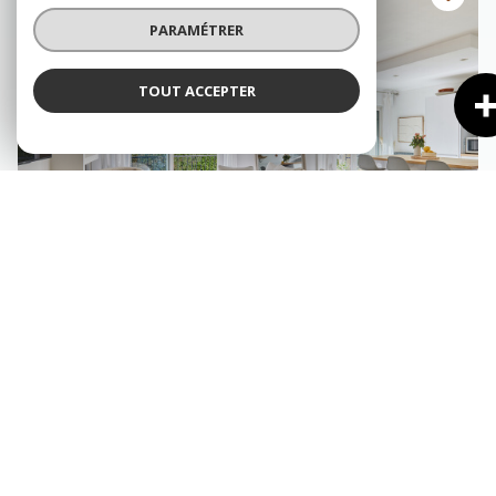
PARAMÉTRER
TOUT ACCEPTER
AIX-EN-PROVENCE (13100)
Appartement 4 pièce(s) 2 chambre(s) 84.3 m²
1
1
Balcon
497 000 €