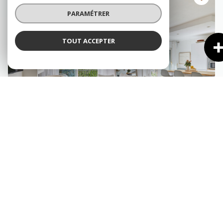
PARAMÉTRER
TOUT ACCEPTER
AIX-EN-PROVENCE (13100)
Appartement 4 pièce(s) 2 chambre(s) 84.3 m²
1
1
Balcon
497 000 €