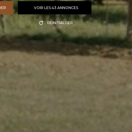
RER
VOIR LES
43
ANNONCES
RÉINITIALISER