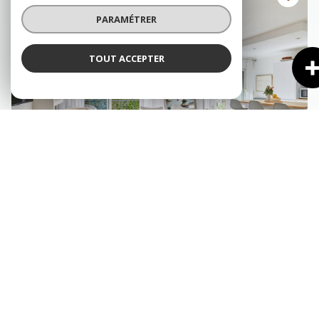
PARAMÉTRER
TOUT ACCEPTER
AIX-EN-PROVENCE (13100)
Appartement 4 pièce(s) 2 chambre(s) 84.3 m²
1
1
Balcon
497 000 €