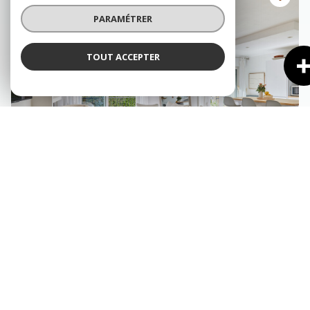
PARAMÉTRER
TOUT ACCEPTER
AIX-EN-PROVENCE (13100)
Appartement 4 pièce(s) 2 chambre(s) 84.3 m²
1
1
Balcon
497 000 €